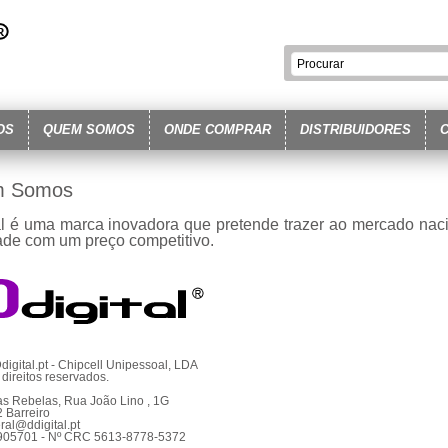
OS
QUEM SOMOS
ONDE COMPRAR
DISTRIBUIDORES
 Somos
al é uma marca inovadora que pretende trazer ao mercado naci
ade com um preço competitivo.
igital.pt - Chipcell Unipessoal, LDA
direitos reservados.
as Rebelas, Rua João Lino , 1G
 Barreiro
ral@ddigital.pt
905701 - Nº CRC 5613-8778-5372