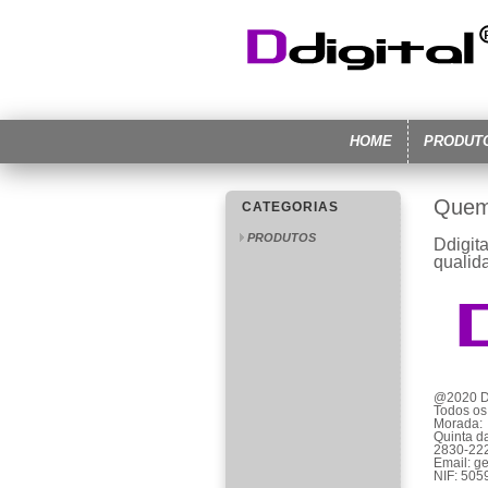
HOME
PRODUT
Quem
CATEGORIAS
PRODUTOS
Ddigit
qualid
@2020 Dd
Todos os 
Morada:
Quinta d
2830-222
Email: ge
NIF: 505